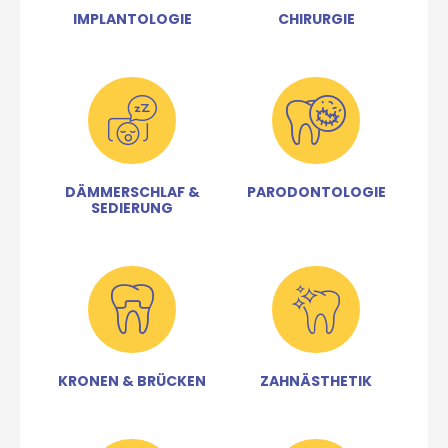
IMPLANTOLOGIE
CHIRURGIE
Dämmerschlaf & Sedierung
Parodonto
DÄMMERSCHLAF &
PARO
DONTOLOGIE
SEDIERUNG
Kronen & Brücken
Zahnästhet
KRONEN & BRÜCKEN
ZAHNÄSTHETIK